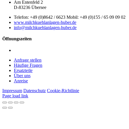
Am Entenfeld 2
D-83236 Übersee
Telefon: +49 (0)8642 / 6623 Mobil: +49 (0)155 / 65 09 09 02
www.milchkuehlanlagen-huber.de
info@milchkuehlanlagen-huber.de
Öffnungszeiten
Montag – Freitag: 7:00 – 12:00 Uhr | 13:00 – 16:00 Uhr
Anfrage stellen
Häufige Fragen
Ersatzteile
Über uns
Anreise
Impressum
Datenschutz
Cookie-Richtlinie
Page load link
Nach
oben