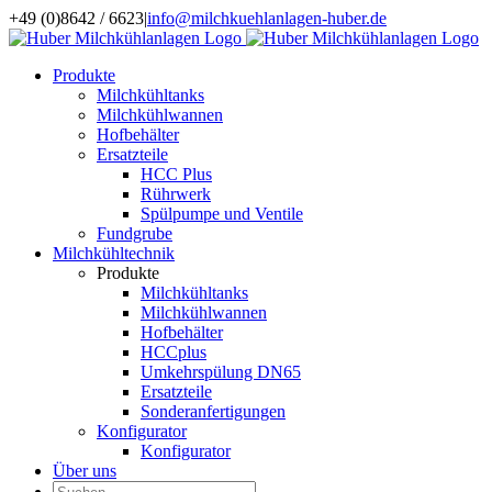
Zum
+49 (0)8642 / 6623
|
info@milchkuehlanlagen-huber.de
Inhalt
springen
Produkte
Milchkühltanks
Milchkühlwannen
Hofbehälter
Ersatzteile
HCC Plus
Rührwerk
Spülpumpe und Ventile
Fundgrube
Milchkühltechnik
Produkte
Milchkühltanks
Milchkühlwannen
Hofbehälter
HCCplus
Umkehrspülung DN65
Ersatzteile
Sonderanfertigungen
Konfigurator
Konfigurator
Über uns
Suche