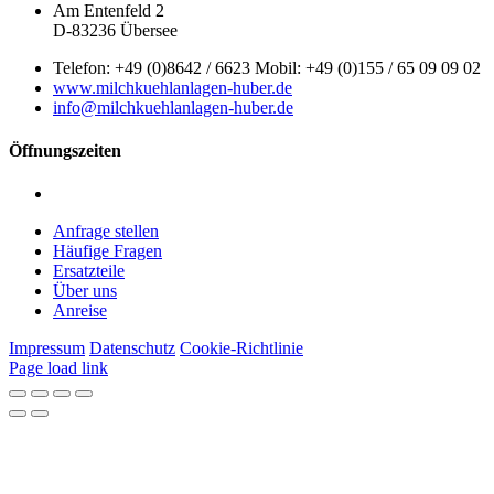
Am Entenfeld 2
D-83236 Übersee
Telefon: +49 (0)8642 / 6623 Mobil: +49 (0)155 / 65 09 09 02
www.milchkuehlanlagen-huber.de
info@milchkuehlanlagen-huber.de
Öffnungszeiten
Montag – Freitag: 7:00 – 12:00 Uhr | 13:00 – 16:00 Uhr
Anfrage stellen
Häufige Fragen
Ersatzteile
Über uns
Anreise
Impressum
Datenschutz
Cookie-Richtlinie
Page load link
Nach
oben