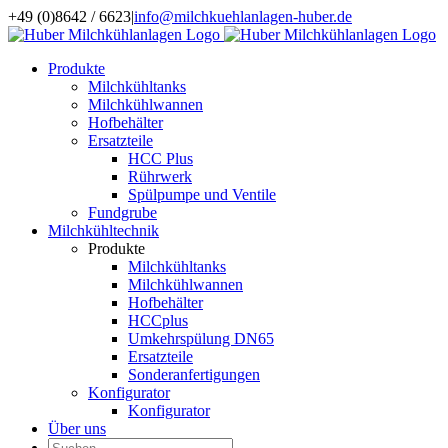
Zum
+49 (0)8642 / 6623
|
info@milchkuehlanlagen-huber.de
Inhalt
springen
Produkte
Milchkühltanks
Milchkühlwannen
Hofbehälter
Ersatzteile
HCC Plus
Rührwerk
Spülpumpe und Ventile
Fundgrube
Milchkühltechnik
Produkte
Milchkühltanks
Milchkühlwannen
Hofbehälter
HCCplus
Umkehrspülung DN65
Ersatzteile
Sonderanfertigungen
Konfigurator
Konfigurator
Über uns
Suche