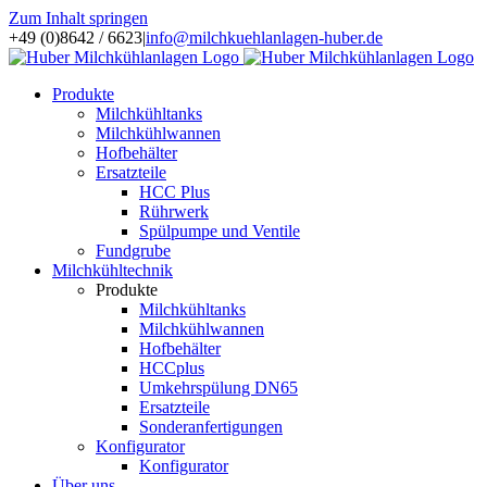
Zum Inhalt springen
+49 (0)8642 / 6623
|
info@milchkuehlanlagen-huber.de
Produkte
Milchkühltanks
Milchkühlwannen
Hofbehälter
Ersatzteile
HCC Plus
Rührwerk
Spülpumpe und Ventile
Fundgrube
Milchkühltechnik
Produkte
Milchkühltanks
Milchkühlwannen
Hofbehälter
HCCplus
Umkehrspülung DN65
Ersatzteile
Sonderanfertigungen
Konfigurator
Konfigurator
Über uns