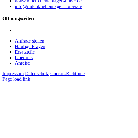
www.milchkuehlanlagen-huber.de
info@milchkuehlanlagen-huber.de
Öffnungszeiten
Montag – Freitag: 7:00 – 12:00 Uhr | 13:00 – 16:00 Uhr
Anfrage stellen
Häufige Fragen
Ersatzteile
Über uns
Anreise
Impressum
Datenschutz
Cookie-Richtlinie
Page load link
Nach
oben