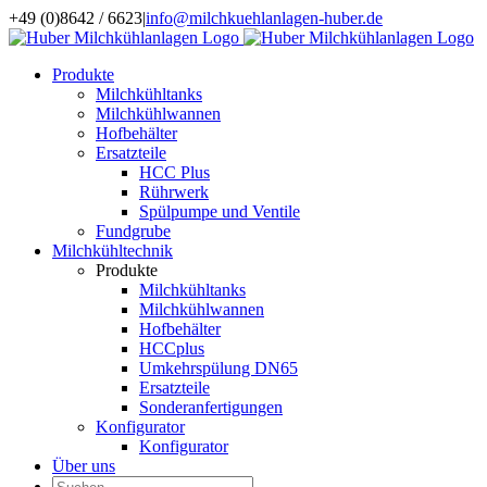
Zum
+49 (0)8642 / 6623
|
info@milchkuehlanlagen-huber.de
Inhalt
springen
Produkte
Milchkühltanks
Milchkühlwannen
Hofbehälter
Ersatzteile
HCC Plus
Rührwerk
Spülpumpe und Ventile
Fundgrube
Milchkühltechnik
Produkte
Milchkühltanks
Milchkühlwannen
Hofbehälter
HCCplus
Umkehrspülung DN65
Ersatzteile
Sonderanfertigungen
Konfigurator
Konfigurator
Über uns
Suche