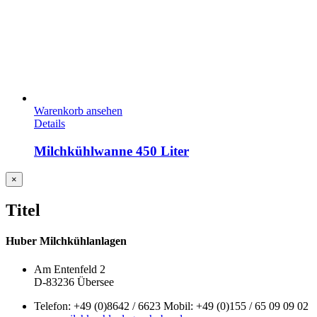
Warenkorb ansehen
Details
Milchkühlwanne 450 Liter
Close
×
product
quick
Titel
view
Huber Milchkühlanlagen
Am Entenfeld 2
D-83236 Übersee
Telefon: +49 (0)8642 / 6623 Mobil: +49 (0)155 / 65 09 09 02