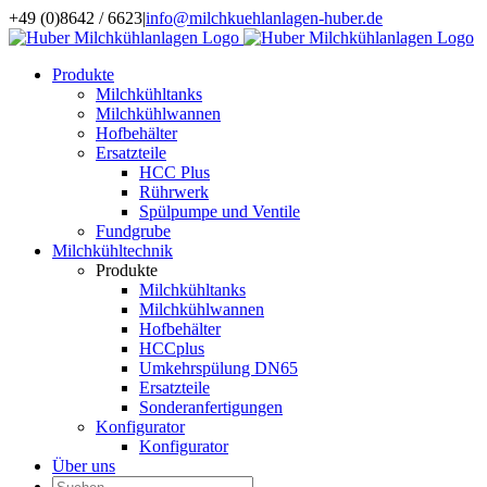
Zum
+49 (0)8642 / 6623
|
info@milchkuehlanlagen-huber.de
Inhalt
springen
Produkte
Milchkühltanks
Milchkühlwannen
Hofbehälter
Ersatzteile
HCC Plus
Rührwerk
Spülpumpe und Ventile
Fundgrube
Milchkühltechnik
Produkte
Milchkühltanks
Milchkühlwannen
Hofbehälter
HCCplus
Umkehrspülung DN65
Ersatzteile
Sonderanfertigungen
Konfigurator
Konfigurator
Über uns
Suche