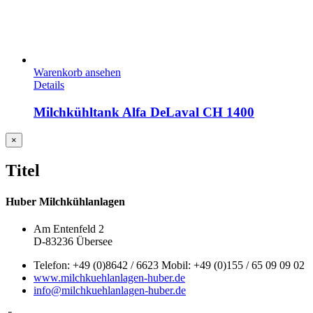
Warenkorb ansehen
Details
Milchkühltank Alfa DeLaval CH 1400
Close
×
product
quick
Titel
view
Huber Milchkühlanlagen
Am Entenfeld 2
D-83236 Übersee
Telefon: +49 (0)8642 / 6623 Mobil: +49 (0)155 / 65 09 09 02
www.milchkuehlanlagen-huber.de
info@milchkuehlanlagen-huber.de