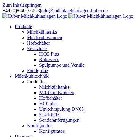
Zum Inhalt springen
+49 (0)8642 / 6623
|
info@milchkuehlanlagen-huber.de
Produkte
Milchkühltanks
Milchkühlwannen
Hofbehälter
Ersatzteile
HCC Plus
Rührwerk
Spülpumpe und Ventile
Fundgrube
Milchkühltechnik
Produkte
Milchkühltanks
Milchkühlwannen
Hofbehälter
HCCplus
Umkehrspülung DN65
Ersatzteile
Sonderanfertigungen
Konfigurator
Konfigurator
Über uns