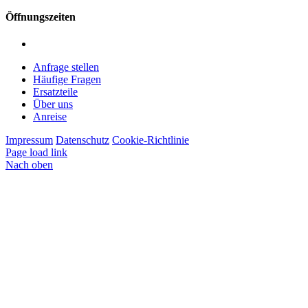
Öffnungszeiten
Montag – Freitag: 7:00 – 12:00 Uhr | 13:00 – 16:00 Uhr
Anfrage stellen
Häufige Fragen
Ersatzteile
Über uns
Anreise
Impressum
Datenschutz
Cookie-Richtlinie
Page load link
Nach oben