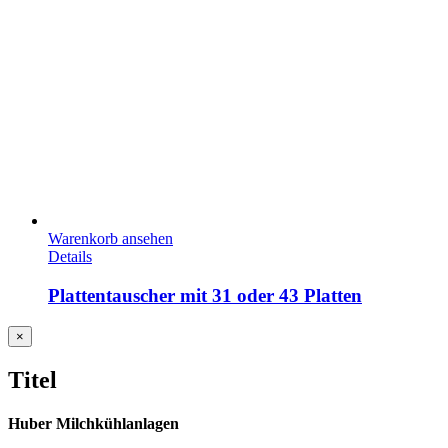
Warenkorb ansehen
Details
Plattentauscher mit 31 oder 43 Platten
Close
×
product
quick
Titel
view
Huber Milchkühlanlagen