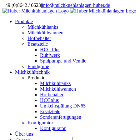
Zum
+49 (0)8642 / 6623
|
info@milchkuehlanlagen-huber.de
Inhalt
springen
Produkte
Milchkühltanks
Milchkühlwannen
Hofbehälter
Ersatzteile
HCC Plus
Rührwerk
Spülpumpe und Ventile
Fundgrube
Milchkühltechnik
Produkte
Milchkühltanks
Milchkühlwannen
Hofbehälter
HCCplus
Umkehrspülung DN65
Ersatzteile
Sonderanfertigungen
Konfigurator
Konfigurator
Über uns
Suche