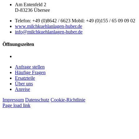
Am Entenfeld 2
D-83236 Übersee
Telefon: +49 (0)8642 / 6623 Mobil: +49 (0)155 / 65 09 09 02
www.milchkuehlanlagen-huber.de
info@milchkuehlanlagen-huber.de
Öffnungszeiten
Montag – Freitag: 7:00 – 12:00 Uhr | 13:00 – 16:00 Uhr
Anfrage stellen
Häufige Fragen
Ersatzteile
Über uns
Anreise
Impressum
Datenschutz
Cookie-Richtlinie
Page load link
Nach
oben