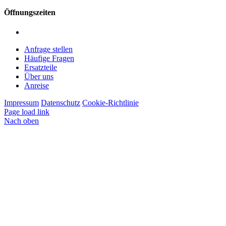
Öffnungszeiten
Montag – Freitag: 7:00 – 12:00 Uhr | 13:00 – 16:00 Uhr
Anfrage stellen
Häufige Fragen
Ersatzteile
Über uns
Anreise
Impressum
Datenschutz
Cookie-Richtlinie
Page load link
Nach oben