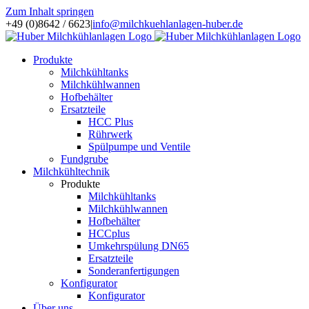
Zum Inhalt springen
+49 (0)8642 / 6623
|
info@milchkuehlanlagen-huber.de
Produkte
Milchkühltanks
Milchkühlwannen
Hofbehälter
Ersatzteile
HCC Plus
Rührwerk
Spülpumpe und Ventile
Fundgrube
Milchkühltechnik
Produkte
Milchkühltanks
Milchkühlwannen
Hofbehälter
HCCplus
Umkehrspülung DN65
Ersatzteile
Sonderanfertigungen
Konfigurator
Konfigurator
Über uns