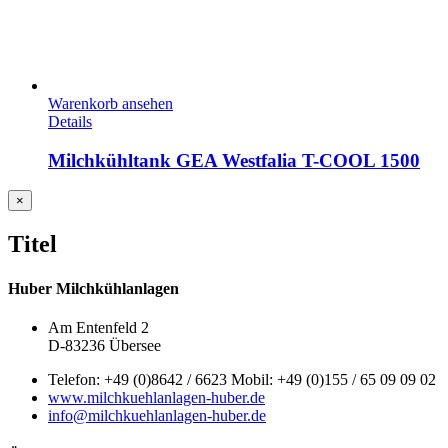
Warenkorb ansehen
Details
Milchkühltank GEA Westfalia T-COOL 1500
Close
×
product
quick
Titel
view
Huber Milchkühlanlagen
Am Entenfeld 2
D-83236 Übersee
Telefon: +49 (0)8642 / 6623 Mobil: +49 (0)155 / 65 09 09 02
www.milchkuehlanlagen-huber.de
info@milchkuehlanlagen-huber.de