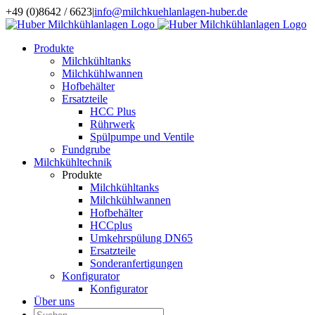
Zum
+49 (0)8642 / 6623
|
info@milchkuehlanlagen-huber.de
Inhalt
springen
Produkte
Milchkühltanks
Milchkühlwannen
Hofbehälter
Ersatzteile
HCC Plus
Rührwerk
Spülpumpe und Ventile
Fundgrube
Milchkühltechnik
Produkte
Milchkühltanks
Milchkühlwannen
Hofbehälter
HCCplus
Umkehrspülung DN65
Ersatzteile
Sonderanfertigungen
Konfigurator
Konfigurator
Über uns
Suche