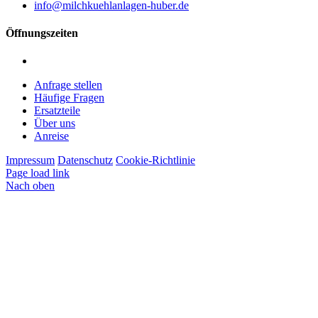
info@milchkuehlanlagen-huber.de
Öffnungszeiten
Montag – Freitag: 7:00 – 12:00 Uhr | 13:00 – 16:00 Uhr
Anfrage stellen
Häufige Fragen
Ersatzteile
Über uns
Anreise
Impressum
Datenschutz
Cookie-Richtlinie
Page load link
Nach oben