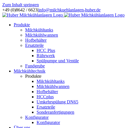
Zum Inhalt springen
+49 (0)8642 / 6623
|
info@milchkuehlanlagen-huber.de
Produkte
Milchkühltanks
Milchkühlwannen
Hofbehälter
Ersatzteile
HCC Plus
Rührwerk
Spülpumpe und Ventile
Fundgrube
Milchkühltechnik
Produkte
Milchkühltanks
Milchkühlwannen
Hofbehälter
HCCplus
Umkehrspülung DN65
Ersatzteile
Sonderanfertigungen
Konfigurator
Konfigurator
Über uns