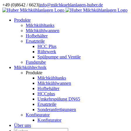
Zum
+49 (0)8642 / 6623
|
info@milchkuehlanlagen-huber.de
Inhalt
springen
Produkte
Milchkühltanks
Milchkühlwannen
Hofbehälter
Ersatzteile
HCC Plus
Rührwerk
Spülpumpe und Ventile
Fundgrube
Milchkühltechnik
Produkte
Milchkühltanks
Milchkühlwannen
Hofbehälter
HCCplus
Umkehrspülung DN65
Ersatzteile
Sonderanfertigungen
Konfigurator
Konfigurator
Über uns
Suche