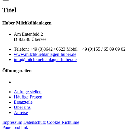
product
quick
Titel
view
Huber Milchkühlanlagen
Am Entenfeld 2
D-83236 Übersee
Telefon: +49 (0)8642 / 6623 Mobil: +49 (0)155 / 65 09 09 02
www.milchkuehlanlagen-huber.de
info@milchkuehlanlagen-huber.de
Öffnungszeiten
Montag – Freitag: 7:00 – 12:00 Uhr | 13:00 – 16:00 Uhr
Anfrage stellen
Häufige Fragen
Ersatzteile
Über uns
Anreise
Impressum
Datenschutz
Cookie-Richtlinie
Page load link