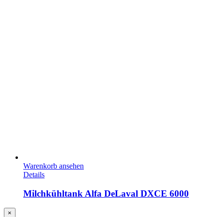
Warenkorb ansehen
Details
Milchkühltank Alfa DeLaval DXCE 6000
Close
×