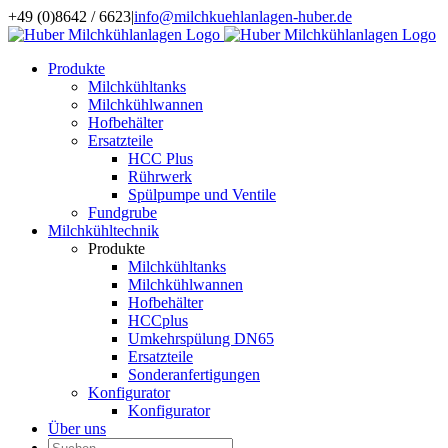
Zum
+49 (0)8642 / 6623
|
info@milchkuehlanlagen-huber.de
Inhalt
springen
Produkte
Milchkühltanks
Milchkühlwannen
Hofbehälter
Ersatzteile
HCC Plus
Rührwerk
Spülpumpe und Ventile
Fundgrube
Milchkühltechnik
Produkte
Milchkühltanks
Milchkühlwannen
Hofbehälter
HCCplus
Umkehrspülung DN65
Ersatzteile
Sonderanfertigungen
Konfigurator
Konfigurator
Über uns
Suche