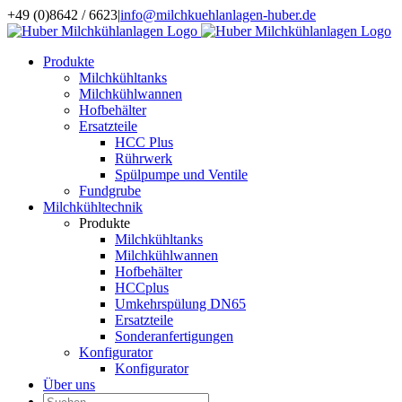
Zum
+49 (0)8642 / 6623
|
info@milchkuehlanlagen-huber.de
Inhalt
springen
Produkte
Milchkühltanks
Milchkühlwannen
Hofbehälter
Ersatzteile
HCC Plus
Rührwerk
Spülpumpe und Ventile
Fundgrube
Milchkühltechnik
Produkte
Milchkühltanks
Milchkühlwannen
Hofbehälter
HCCplus
Umkehrspülung DN65
Ersatzteile
Sonderanfertigungen
Konfigurator
Konfigurator
Über uns
Suche